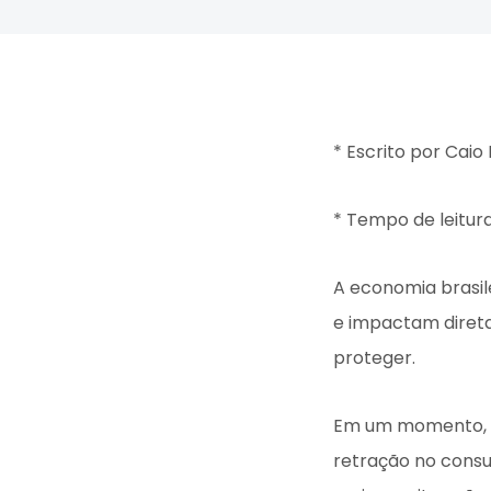
Planejamento fina
* Escrito por Caio
* Tempo de leitura
A economia brasil
e impactam direta
proteger.
Em um momento, te
retração no consu