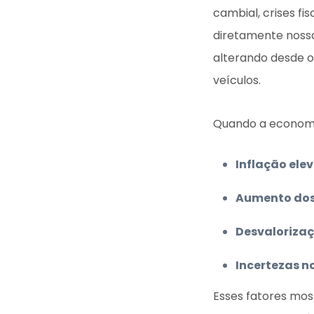
cambial, crises fi
diretamente nossa
alterando desde o
veículos.
Quando a economia
Inflação ele
Aumento dos
Desvaloriza
Incertezas n
Esses fatores mo