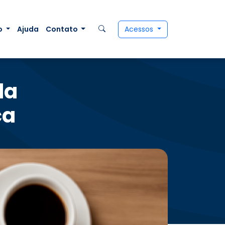
o
Ajuda
Contato
Acessos
da
ca