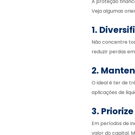
A proteção financ
Veja algumas orie
1. Divers
Não concentre tod
reduzir perdas em
2. Mante
O ideal é ter de t
aplicações de liqu
3. Priori
Em períodos de in
valor do capital.