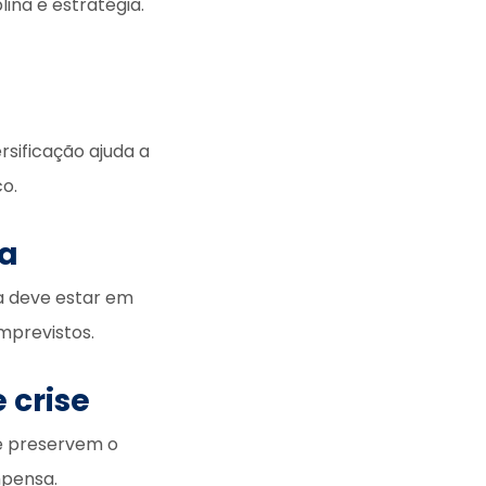
ina e estratégia.
rsificação ajuda a
o.
ia
va deve estar em
imprevistos.
 crise
ue preservem o
mpensa.