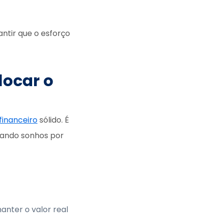
antir que o esforço
locar o
financeiro
sólido. É
iando sonhos por
anter o valor real