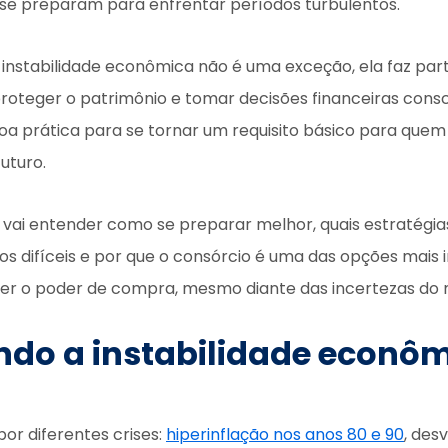
 se preparam para enfrentar períodos turbulentos.
 instabilidade econômica não é uma exceção, ela faz par
 proteger o patrimônio e tomar decisões financeiras cons
a prática para se tornar um requisito básico para que
uturo.
ê vai entender como se preparar melhor, quais estratégi
os difíceis e por que o consórcio é uma das opções mais 
er o poder de compra, mesmo diante das incertezas do
do a instabilidade econôm
por diferentes crises:
hiperinflação nos anos 80 e 90
, des