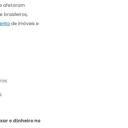
ue afetaram
brasileiros,
ento
de imóveis e
ros;
;
ar o dinheiro no