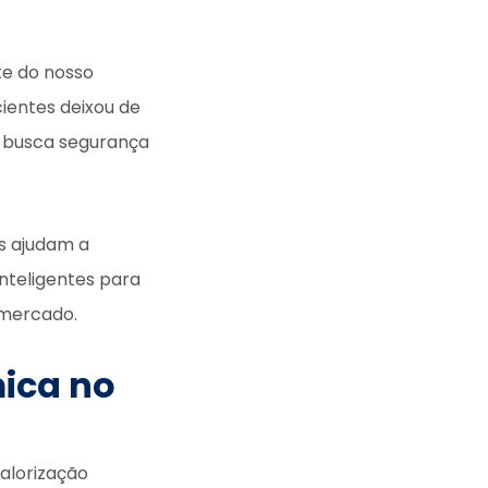
te do nosso
cientes deixou de
m busca segurança
as ajudam a
inteligentes para
 mercado.
ica no
valorização