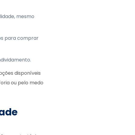
ilidade, mesmo
os para comprar
endividamento.
opções disponíveis
foria ou pelo medo
dade