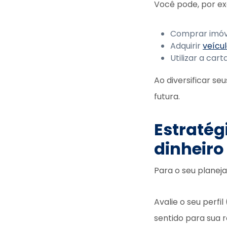
Você pode, por e
Comprar imóve
Adquirir
veícu
Utilizar a ca
Ao diversificar s
futura.
Estratég
dinheiro
Para o seu planej
Avalie o seu perf
sentido para sua r