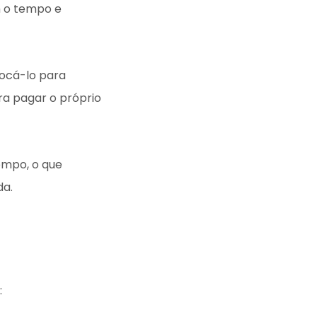
m o tempo e
ocá-lo para
ra pagar o próprio
empo, o que
da.
: