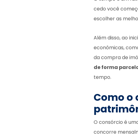
cedo você começa
escolher as melhor
Além disso, ao inic
econômicas, como 
da compra de imó
de forma parcel
tempo.
Como o c
patrimô
O consórcio é um
concorre mensalm