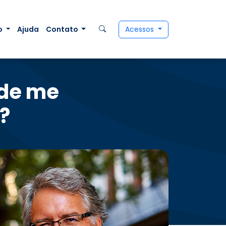
o
Ajuda
Contato
Acessos
ode me
?