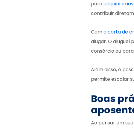
para
adquirir imóv
contribuir direta
Com a
carta de c
alugar. O aluguel 
consórcio ou para
Além disso, é pos
permite escalar su
Boas prá
aposenta
Ao pensar em sua 