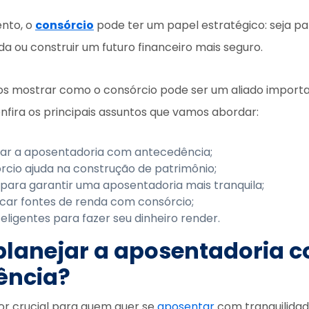
ento, o
consórcio
pode ter um papel estratégico: seja par
da ou construir um futuro financeiro mais seguro.
os mostrar como o consórcio pode ser um aliado importa
nfira os principais assuntos que vamos abordar:
jar a aposentadoria com antecedência;
cio ajuda na construção de patrimônio;
 para garantir uma aposentadoria mais tranquila;
icar fontes de renda com consórcio;
teligentes para fazer seu dinheiro render.
planejar a aposentadoria 
ência?
r crucial para quem quer se
aposentar
com tranquilidad