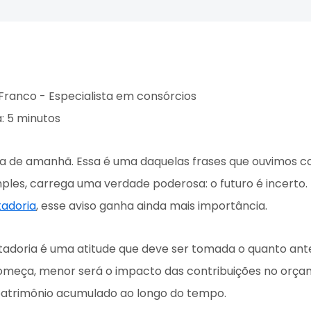
osentadoria
Planejamento financeiro
 Franco - Especialista em consórcios
: 5 minutos
a de amanhã. Essa é uma daquelas frases que ouvimos c
mples, carrega uma verdade poderosa: o futuro é incerto.
adoria
, esse aviso ganha ainda mais importância.
tadoria é uma atitude que deve ser tomada o quanto antes
omeça, menor será o impacto das contribuições no orç
patrimônio acumulado ao longo do tempo.