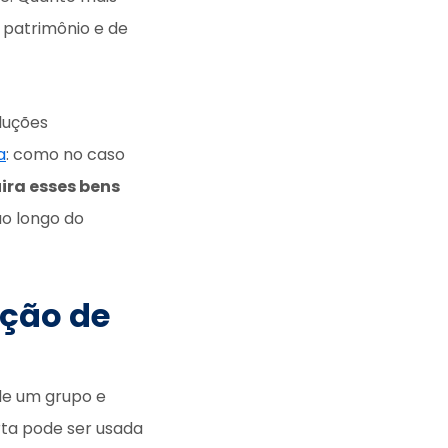
patrimônio e de
luções
a
: como no caso
ira esses bens
ao longo do
ução de
de um grupo e
ta pode ser usada