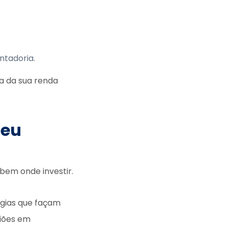
ntadoria.
ça da sua renda
seu
bem onde investir.
égias que façam
giões em