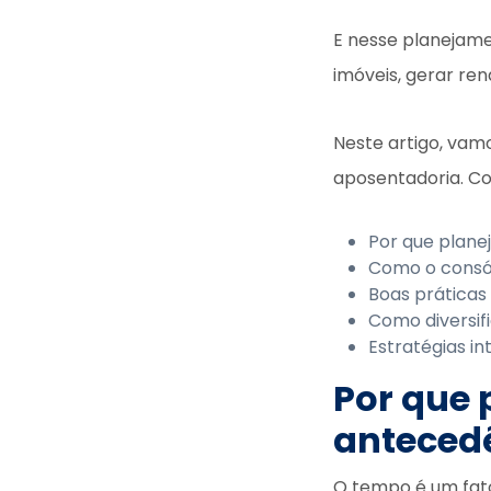
E nesse planejam
imóveis, gerar ren
Neste artigo, vam
aposentadoria. Co
Por que plane
Como o consór
Boas práticas
Como diversif
Estratégias in
Por que 
anteced
O tempo é um fato