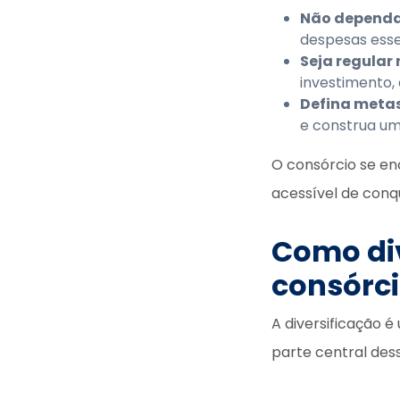
Não dependa
despesas esse
Seja regular
investimento, 
Defina metas
e construa um
O consórcio se e
acessível de conqu
Como div
consórc
A diversificação 
parte central dess